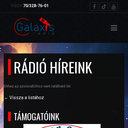
ŐOLDAL
VIBER:
70/328-76-01
RVEZETŐK
TELEK
ETKÜLDÉS
RÁDIÓ HÍREINK
NSÁGMŰSOR
Ehhez az azonosítóhoz nem található hír.
← Vissza a listához
TÁMOGATÓINK