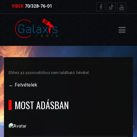
ŐOLDAL
VIBER:
70/328-76-01
RVEZETŐK
TELEK
ETKÜLDÉS
Ehhez az azonosítóhoz nem található felvétel.
NSÁGMŰSOR
← Felvételek
MOST ADÁSBAN