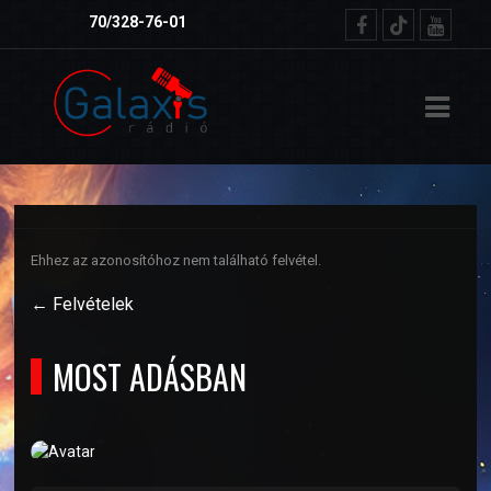
ŐOLDAL
VIBER:
70/328-76-01
RVEZETŐK
TELEK
ETKÜLDÉS
Ehhez az azonosítóhoz nem található felvétel.
NSÁGMŰSOR
← Felvételek
MOST ADÁSBAN