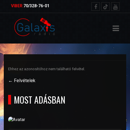
ŐOLDAL
VIBER:
70/328-76-01
RVEZETŐK
TELEK
ETKÜLDÉS
Ehhez az azonosítóhoz nem található felvétel.
NSÁGMŰSOR
← Felvételek
MOST ADÁSBAN