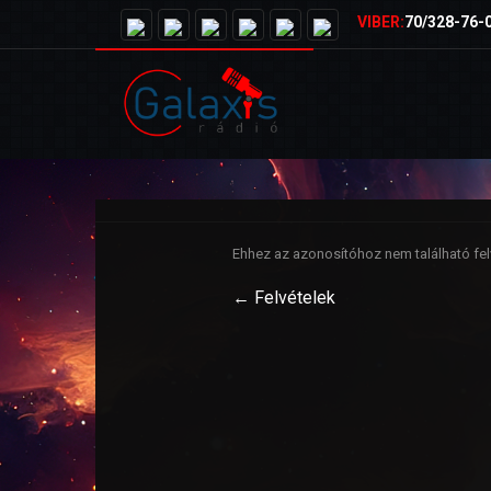
VIBER:
70/328-76-
Ehhez az azonosítóhoz nem található felv
← Felvételek