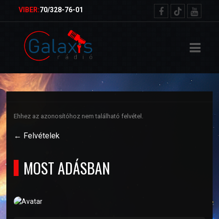
ŐOLDAL
VIBER:
70/328-76-01
RVEZETŐK
TELEK
ETKÜLDÉS
Ehhez az azonosítóhoz nem található felvétel.
NSÁGMŰSOR
← Felvételek
MOST ADÁSBAN