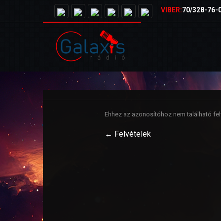
VIBER:
70/328-76-
Ehhez az azonosítóhoz nem található felv
← Felvételek