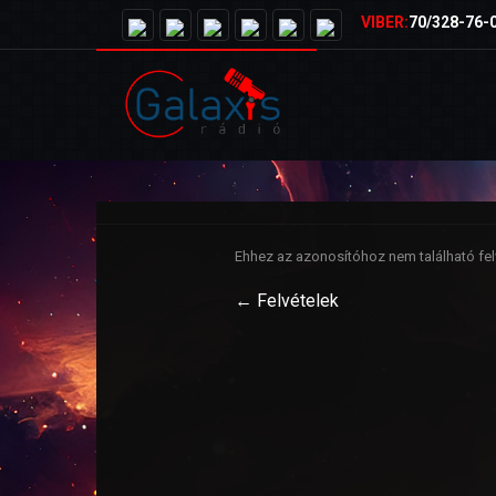
VIBER:
70/328-76-
Ehhez az azonosítóhoz nem található felv
← Felvételek