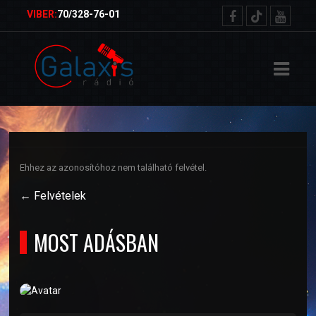
ŐOLDAL
VIBER:
70/328-76-01
RVEZETŐK
TELEK
ETKÜLDÉS
Ehhez az azonosítóhoz nem található felvétel.
NSÁGMŰSOR
← Felvételek
MOST ADÁSBAN