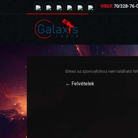
VIBER:
70/328-76-
Ehhez az azonosítóhoz nem található felv
← Felvételek