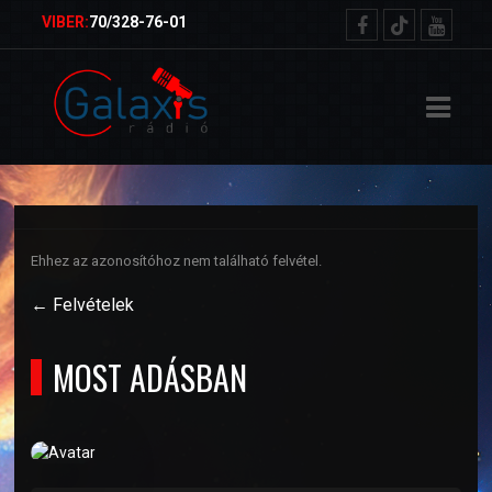
ŐOLDAL
VIBER:
70/328-76-01
RVEZETŐK
TELEK
ETKÜLDÉS
Ehhez az azonosítóhoz nem található felvétel.
NSÁGMŰSOR
← Felvételek
MOST ADÁSBAN