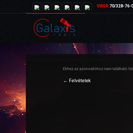
VIBER:
70/328-76-
Ehhez az azonosítóhoz nem található felv
← Felvételek