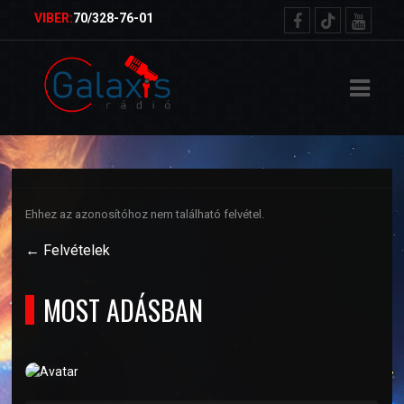
ŐOLDAL
VIBER:
70/328-76-01
RVEZETŐK
TELEK
ETKÜLDÉS
Ehhez az azonosítóhoz nem található felvétel.
NSÁGMŰSOR
← Felvételek
MOST ADÁSBAN