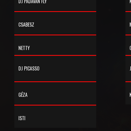
DJ PADAVAN FLY
CSABESZ
NETTY
DJ PICASSO
Sziasztok! Laci vagyok kedvenc hobbim a
zenehallgatás és rádiósként a zene
szolgáltatás. Igyekszem minnél színesebb
zenei palettát játszani. Zene egy élet-elem! .
GÉZA
ISTI