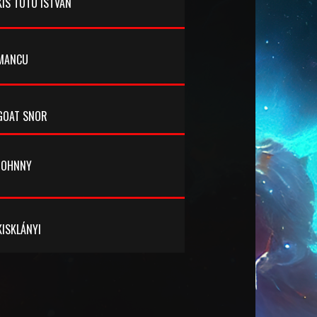
KIS TUTU ISTVÁN
MANCU
GOAT SNOR
JOHNNY
Sziasztok! Én egy 46 éves mozgássérült
férfi vagyok. Nagyon széles érdeklődési
körű és örök kíváncsi, optimista ember
vagyok. Az egyik erősségem, szeretek
KISKLÁNYI
hülyéskedni, soha senkit meg nem bántani.
Azt mondják jó a humorom. Ki vagyok én,
hogy ennek ellent mondjak? Nagyon
szeretem a zenét, szinte mindent
kategóriában. Életem során rengeteget
filmeztem. Szeretem a filmeket. Imádom a
pörgést és a jó társaságot. Afféle party arc