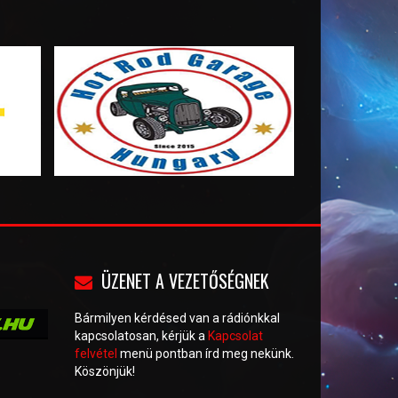
vagyok. Szeretek videókat, hanganyagokat,
képeket szerkesztgetni, kiélni a
kreativitásomat. Az egyik legjobb dolog
amihez értek, nagyon tudok beszélni.
Könnyen barátkozom. :).
ÜZENET A VEZETŐSÉGNEK
Bármilyen kérdésed van a rádiónkkal
kapcsolatosan, kérjük a
Kapcsolat
felvétel
menü pontban írd meg nekünk.
Köszönjük!