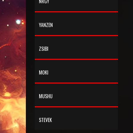
NRGY
csatornámon is hallhatsz jó mixeket. https:
www.youtube.com @djpiko5608.
YANZEN
ZSIBI
MOKI
MUSHU
STEVEK