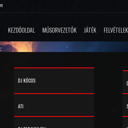
01
KEZDŐOLDAL
MŰSORVEZETŐK
JÁTÉK
FELVÉTELEK
DJ KÓCOS
Dj Kócos vagyok Izraelből, itt születtem, de
mivel a nagyszüleim Magyarországról
származtak így megtanultam a héber és az
angol mellett magyarul is. Nagyon sok
ATI
érdekes információt igyekszem
megosztani a hallgatókkal a Közel-Keletről,
és egy másik műsoromban az oldies
zenékről is..