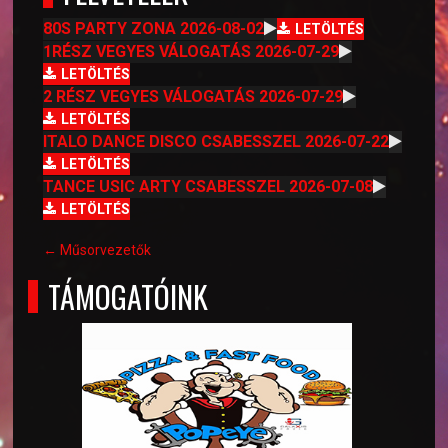
80S PARTY ZONA 2026-08-02
LETÖLTÉS
1RÉSZ VEGYES VÁLOGATÁS 2026-07-29
LETÖLTÉS
2 RÉSZ VEGYES VÁLOGATÁS 2026-07-29
LETÖLTÉS
ITALO DANCE DISCO CSABESSZEL 2026-07-22
LETÖLTÉS
TANCE USIC ARTY CSABESSZEL 2026-07-08
LETÖLTÉS
← Műsorvezetők
TÁMOGATÓINK