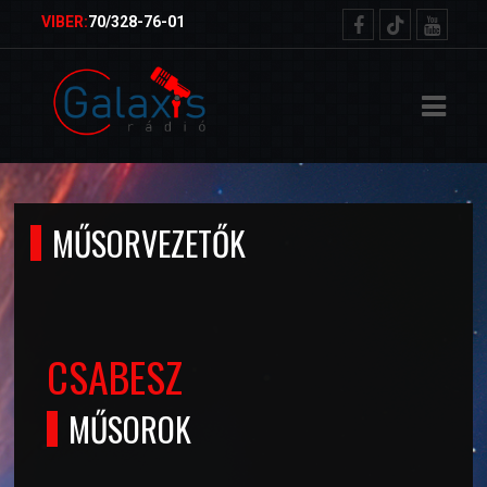
ŐOLDAL
VIBER:
70/328-76-01
RVEZETŐK
TELEK
ETKÜLDÉS
MŰSORVEZETŐK
NSÁGMŰSOR
CSABESZ
MŰSOROK